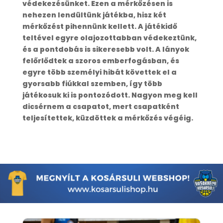
védekezésünket. Ezen a mérkőzésen is
nehezen lendültünk játékba, hisz két
mérkőzést pihennünk kellett. A játékidő
teltével egyre olajozottabban védekeztünk,
és a pontdobás is sikeresebb volt. A lányok
felőrlődtek a szoros emberfogásban, és
egyre több személyi hibát követtek el a
gyorsabb fiúkkal szemben, így több
játékosuk ki is pontozódott. Nagyon meg kell
dicsérnem a csapatot, mert csapatként
teljesítettek, küzdöttek a mérkőzés végéig.