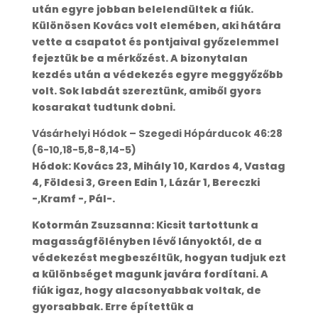
után egyre jobban belelendültek a fiúk.
Különösen Kovács volt elemében, aki hátára
vette a csapatot és pontjaival győzelemmel
fejeztük be a mérkőzést. A bizonytalan
kezdés után a védekezés egyre meggyőzőbb
volt. Sok labdát szereztünk, amiből gyors
kosarakat tudtunk dobni.
Vásárhelyi Hódok – Szegedi Hópárducok 46:28
(6-10,18-5,8-8,14-5)
Hódok: Kovács 23, Mihály 10, Kardos 4, Vastag
4, Földesi 3, Green Edin 1, Lázár 1, Bereczki
-,Kramf -, Pál-.
Kotormán Zsuzsanna: Kicsit tartottunk a
magasságfölényben lévő lányoktól, de a
védekezést megbeszéltük, hogyan tudjuk ezt
a különbséget magunk javára fordítani. A
fiúk igaz, hogy alacsonyabbak voltak, de
gyorsabbak. Erre építettük a