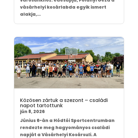
városunkhoz: édesapja, Polányi Géza a
vásárhelyi kosárlabda egyik ismert
alakja,...
Közösen zártuk a szezont – családi
napot tartottunk
jún 8, 2026
Június 6-án a Hódtói Sportcentrumban
rendezte meg hagyományos családi
napját a Vásárhelyi Kosársuli. A