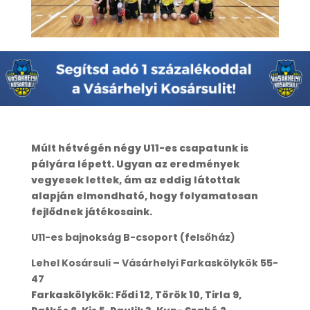
Múlt hétvégén négy U11-es csapatunk is
pályára lépett. Ugyan az eredmények
vegyesek lettek, ám az eddig látottak
alapján elmondható, hogy folyamatosan
fejlődnek játékosaink.
U11-es bajnokság B-csoport (felsőház)
Lehel Kosársuli – Vásárhelyi Farkaskölykök 55-
47
Farkaskölykök: Fődi 12, Török 10, Tirla 9,