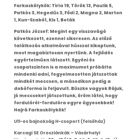
Farkaskölykök: Tirla 19, Török 13, Paulik 5,
Patkós 3, Hegedűs 3, Fődi 2, Magna 2, Marton
1, Kun-Szabó1, Kis 1, Boták
Patkós József: Megint egy visszavágó
következett, ezennel sikeresen. Az előző
találkozás alkalmával hússzal kikaptunk,
most magabiztosan nyertünk. A fejlődés
egyértelműen látszott. Egyéni és
csapatszinten is a maximumot próbálta
mindenki adni, fegyelmezetten játszottak
mindkét meccsen, a másodikon pedig a
dobóforma is feljavult. Büszke vagyok Rájuk,
jó meccseket játszottunk, öröm látni, hogy
fordulóról-fordulóra egyre ügyesebbek!
Hajrá Farkaskölykök!
U11-es bajnokság H-csoport (felsőház)
Karcagi SE Oroszlánkák – Vásárhelyi