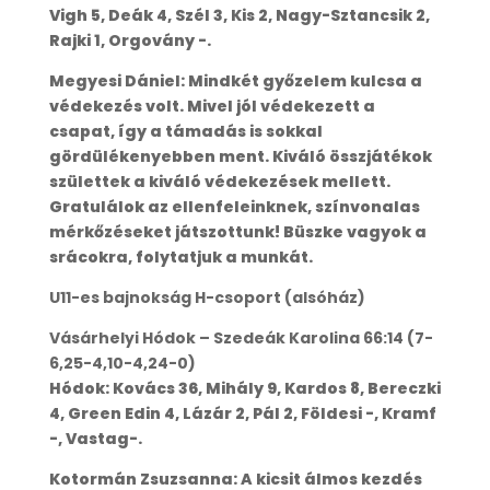
Vigh 5, Deák 4, Szél 3, Kis 2, Nagy-Sztancsik 2,
Rajki 1, Orgovány -.
Megyesi Dániel: Mindkét győzelem kulcsa a
védekezés volt. Mivel jól védekezett a
csapat, így a támadás is sokkal
gördülékenyebben ment. Kiváló összjátékok
születtek a kiváló védekezések mellett.
Gratulálok az ellenfeleinknek, színvonalas
mérkőzéseket játszottunk! Büszke vagyok a
srácokra, folytatjuk a munkát.
U11-es bajnokság H-csoport (alsóház)
Vásárhelyi Hódok – Szedeák Karolina 66:14 (7-
6,25-4,10-4,24-0)
Hódok: Kovács 36, Mihály 9, Kardos 8, Bereczki
4, Green Edin 4, Lázár 2, Pál 2, Földesi -, Kramf
-, Vastag-.
Kotormán Zsuzsanna: A kicsit álmos kezdés