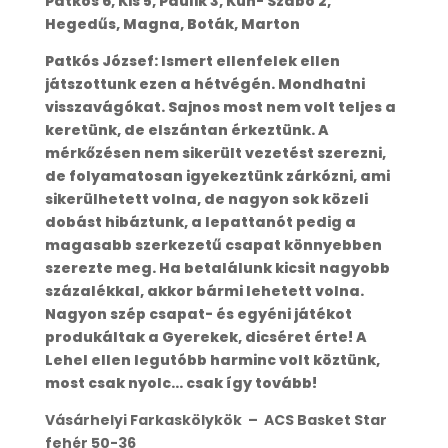
Patkós 6, Kis 5, Paulik 3, Kun- Szabó 2,
Hegedűs, Magna, Boták, Marton
Patkós József: Ismert ellenfelek ellen
játszottunk ezen a hétvégén. Mondhatni
visszavágókat. Sajnos most nem volt teljes a
keretünk, de elszántan érkeztünk. A
mérkőzésen nem sikerült vezetést szerezni,
de folyamatosan igyekeztünk zárkózni, ami
sikerülhetett volna, de nagyon sok közeli
dobást hibáztunk, a lepattanót pedig a
magasabb szerkezetű csapat könnyebben
szerezte meg. Ha betalálunk kicsit nagyobb
százalékkal, akkor bármi lehetett volna.
Nagyon szép csapat- és egyéni játékot
produkáltak a Gyerekek, dicséret érte! A
Lehel ellen legutóbb harminc volt köztünk,
most csak nyolc… csak így tovább!
Vásárhelyi Farkaskölykök – ACS Basket Star
fehér 50-36