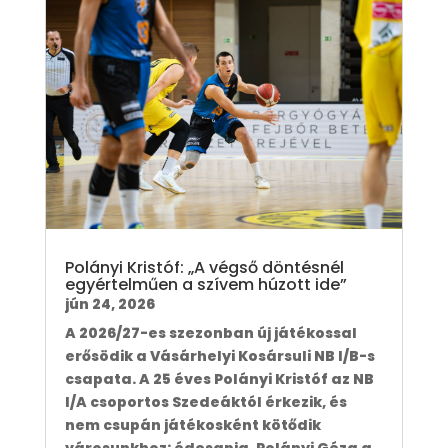
Polányi Kristóf: „A végső döntésnél
egyértelműen a szívem húzott ide”
jún 24, 2026
A 2026/27-es szezonban új játékossal
erősödik a Vásárhelyi Kosársuli NB I/B-s
csapata. A 25 éves Polányi Kristóf az NB
I/A csoportos Szedeáktól érkezik, és
nem csupán játékosként kötődik