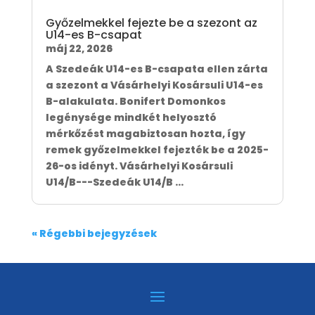
Győzelmekkel fejezte be a szezont az
U14-es B-csapat
máj 22, 2026
A Szedeák U14-es B-csapata ellen zárta
a szezont a Vásárhelyi Kosársuli U14-es
B-alakulata. Bonifert Domonkos
legénysége mindkét helyosztó
mérkőzést magabiztosan hozta, így
remek győzelmekkel fejezték be a 2025-
26-os idényt. Vásárhelyi Kosársuli
U14/B---Szedeák U14/B ...
« Régebbi bejegyzések