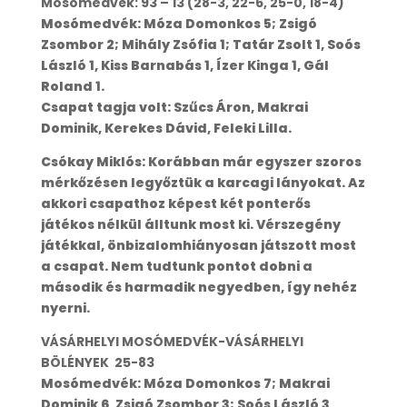
Mosómedvék: 93 – 13 (28-3, 22-6,
25-0, 18-4)
Mosómedvék: Móza Domonkos 5; Zsigó
Zsombor 2; Mihály Zsófia 1; Tatár Zsolt 1, Soós
László 1, Kiss Barnabás 1, Ízer Kinga 1, Gál
Roland 1.
Csapat tagja volt: Szűcs Áron, Makrai
Dominik, Kerekes Dávid, Feleki Lilla.
Csókay Miklós: Korábban már egyszer szoros
mérkőzésen legyőztük a karcagi lányokat. Az
akkori csapathoz képest két ponterős
játékos nélkül álltunk most ki. Vérszegény
játékkal, önbizalomhiányosan játszott most
a csapat. Nem tudtunk pontot dobni a
második és harmadik negyedben, így nehéz
nyerni.
VÁSÁRHELYI MOSÓMEDVÉK-VÁSÁRHELYI
BÖLÉNYEK 25-83
Mosómedvék: Móza Domonkos 7; Makrai
Dominik 6, Zsigó Zsombor 3; Soós László 3,