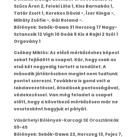
Szűcs Áron 2, Feleki Lilla 1, Kiss Barnabás 1,
Tatár Zsolt 1, Kerekes Dávid -, Ízer Kinga -,
Mihály Zsófia -, Gál Roland -.
Bölények: Sebők-Dawa 31 Herczeg 17 Nagy-
Sztancsik 12 Vigh 10 Deák 5 Kis 4 Rajki 2 Szél 1
Orgovány 1
Csókay Miklós: Az előző mérkőzéshez képest
sokat fejlődött a csapat. Kár, hogy csak az
első két negyedig tartott a lendület. A
második játékrészben megint nem tudtunk
pontot szerezni. Továbbra is gond volt a
labdavezetéssel, átadások pontosságával,
védekezéssel. Van még feladat a csapat
előtt, hogy a következő mérkőzésen már ne
vesztesként hagyjuk el pályát.
Vásárhelyi Bölények-Karcagi SE Oroszlánkák
59-45
Bölények: Sebők-Dawa 22, Herczeg 13, Fejes 7,