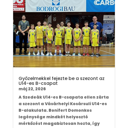
Győzelmekkel fejezte be a szezont az
U14-es B-csapat
máj 22, 2026
A Szedeák U14-es B-csapata ellen zárta
a szezont a Vásárhelyi Kosársuli U14-es
B-alakulata. Bonifert Domonkos
legénysége mindkét helyosztó
mérkőzést magabiztosan hozta, így