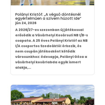
Polányi Kristóf: „A végső döntésnél
egyértelműen a szívem húzott ide”
jún 24, 2026
A 2026/27-es szezonban új játékossal
erősödik a Vásárhelyi Kosársuli NB I/B-s
csapata. A 25 éves Polányi Kristóf az NB
I/A csoportos Szedeáktól érkezik, és
nem csupán játékosként kötődik
városunkhoz: édesapja, Polányi Géza a
vásárhelyi kosárlabda egyik ismert
alakja,...