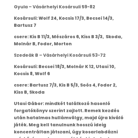
Gyula – Vásárhelyi Kosársuli 59-82
Kosársuli: Wolf 24, Kocsis 17/3, Becsei 14/3,
Bartusz 7
csere: Kis B 11/3, Mészáros 6, Kiss B 3/3, Skoda,
Molnár B, Fodor, Morton
Szedeák B – Vásárhelyi Kosársuli 53-72
Kosársuli: Becsei 18/3, Molnár K 12, Utasi 10,
Kocsis 8, Wolf 6
csere: Bartusz 7/3, Kis B 5/3, Soós 4, Fodor 2,
Kiss B, Skoda
Utasi Gábor: mindkét találkozó hasonló
forgatókönyv szerint zajlott. Remek kezdés
után hatalmas hullámvölgy, majd újra kiváló
játék. Meg kell tanulnunk hosszú ideig
koncentráltan játszani, úgy kosarlabdázni