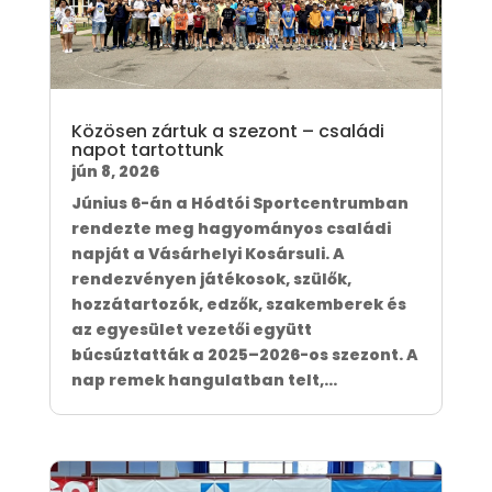
Közösen zártuk a szezont – családi
napot tartottunk
jún 8, 2026
Június 6-án a Hódtói Sportcentrumban
rendezte meg hagyományos családi
napját a Vásárhelyi Kosársuli. A
rendezvényen játékosok, szülők,
hozzátartozók, edzők, szakemberek és
az egyesület vezetői együtt
búcsúztatták a 2025–2026-os szezont. A
nap remek hangulatban telt,...