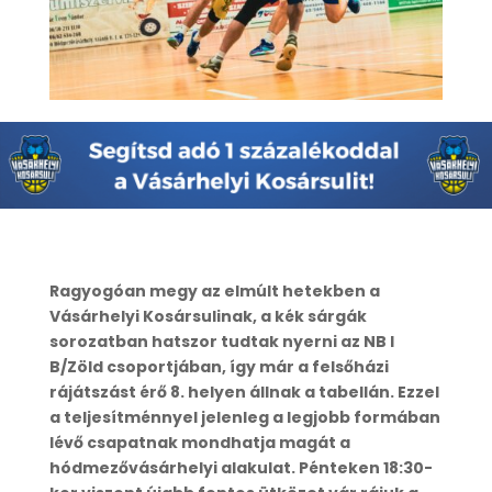
Ragyogóan megy az elmúlt hetekben a
Vásárhelyi Kosársulinak, a kék sárgák
sorozatban hatszor tudtak nyerni az NB I
B/Zöld csoportjában, így már a felsőházi
rájátszást érő 8. helyen állnak a tabellán. Ezzel
a teljesítménnyel jelenleg a legjobb formában
lévő csapatnak mondhatja magát a
hódmezővásárhelyi alakulat. Pénteken 18:30-