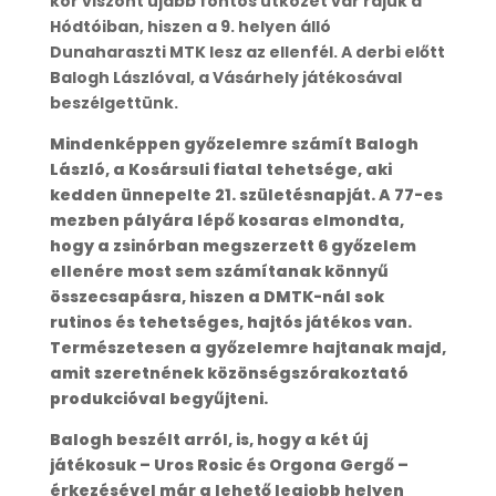
kor viszont újabb fontos ütközet vár rájuk a
Hódtóiban, hiszen a 9. helyen álló
Dunaharaszti MTK lesz az ellenfél. A derbi előtt
Balogh Lászlóval, a Vásárhely játékosával
beszélgettünk.
Mindenképpen győzelemre számít Balogh
László, a Kosársuli fiatal tehetsége, aki
kedden ünnepelte 21. születésnapját. A 77-es
mezben pályára lépő kosaras elmondta,
hogy a zsinórban megszerzett 6 győzelem
ellenére most sem számítanak könnyű
összecsapásra, hiszen a DMTK-nál sok
rutinos és tehetséges, hajtós játékos van.
Természetesen a győzelemre hajtanak majd,
amit szeretnének közönségszórakoztató
produkcióval begyűjteni.
Balogh beszélt arról, is, hogy a két új
játékosuk – Uros Rosic és Orgona Gergő –
érkezésével már a lehető legjobb helyen