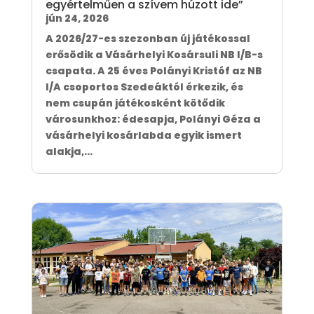
egyértelműen a szívem húzott ide”
jún 24, 2026
A 2026/27-es szezonban új játékossal
erősödik a Vásárhelyi Kosársuli NB I/B-s
csapata. A 25 éves Polányi Kristóf az NB
I/A csoportos Szedeáktól érkezik, és
nem csupán játékosként kötődik
városunkhoz: édesapja, Polányi Géza a
vásárhelyi kosárlabda egyik ismert
alakja,...