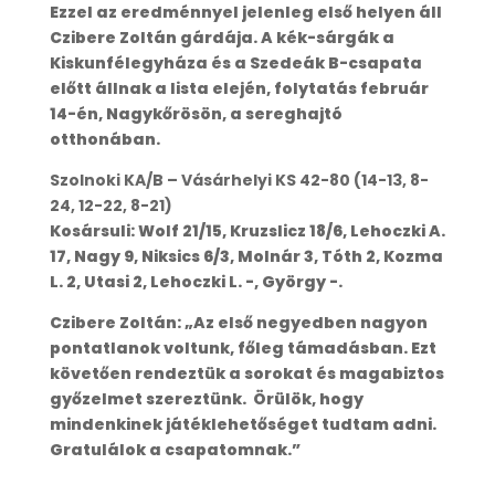
Ezzel az eredménnyel jelenleg első helyen áll
Czibere Zoltán gárdája. A kék-sárgák a
Kiskunfélegyháza és a Szedeák B-csapata
előtt állnak a lista elején, folytatás február
14-én, Nagykőrösön, a sereghajtó
otthonában.
Szolnoki KA/B – Vásárhelyi KS 42-80 (14-13, 8-
24, 12-22, 8-21)
Kosársuli: Wolf 21/15, Kruzslicz 18/6, Lehoczki A.
17, Nagy 9, Niksics 6/3, Molnár 3, Tóth 2, Kozma
L. 2, Utasi 2, Lehoczki L. -, György -.
Czibere Zoltán: „Az első negyedben nagyon
pontatlanok voltunk, főleg támadásban. Ezt
követően rendeztük a sorokat és magabiztos
győzelmet szereztünk. Örülök, hogy
mindenkinek játéklehetőséget tudtam adni.
Gratulálok a csapatomnak.”