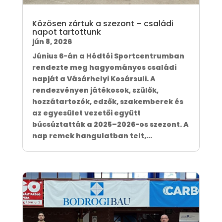
Közösen zártuk a szezont – családi
napot tartottunk
jún 8, 2026
Június 6-án a Hódtói Sportcentrumban
rendezte meg hagyományos családi
napját a Vásárhelyi Kosársuli. A
rendezvényen játékosok, szülők,
hozzátartozók, edzők, szakemberek és
az egyesület vezetői együtt
búcsúztatták a 2025–2026-os szezont. A
nap remek hangulatban telt,...