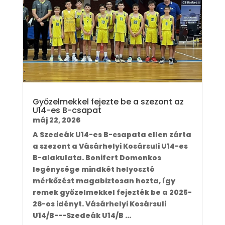
Győzelmekkel fejezte be a szezont az
U14-es B-csapat
máj 22, 2026
A Szedeák U14-es B-csapata ellen zárta
a szezont a Vásárhelyi Kosársuli U14-es
B-alakulata. Bonifert Domonkos
legénysége mindkét helyosztó
mérkőzést magabiztosan hozta, így
remek győzelmekkel fejezték be a 2025-
26-os idényt. Vásárhelyi Kosársuli
U14/B---Szedeák U14/B ...