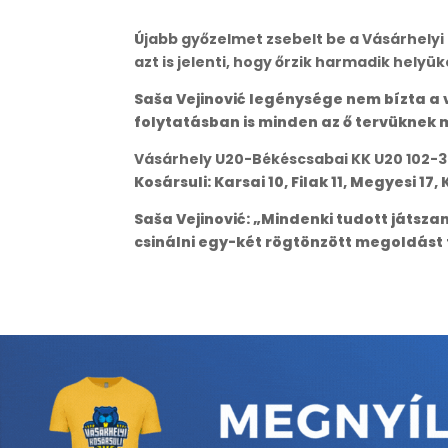
Újabb győzelmet zsebelt be a Vásárhelyi
azt is jelenti, hogy őrzik harmadik hely
Saša Vejinović legénysége nem bízta a v
folytatásban is minden az ő tervüknek 
Vásárhely U20-Békéscsabai KK U20 102-37 (
Kosársuli: Karsai 10, Filak 11, Megyesi 17, 
Saša Vejinović: „Mindenki tudott játsz
csinálni egy-két rögtönzött megoldást