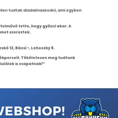
 ellen tudtak diadalmaskodni, ami egyben
telművé tette, hogy győzni akar. A
lmet szereztek.
Ocskó 12, Bácsi -, Lehoczky 8.
átékperceit. Tökéletesen meg tudtunk
tulálok a csapatnak!”