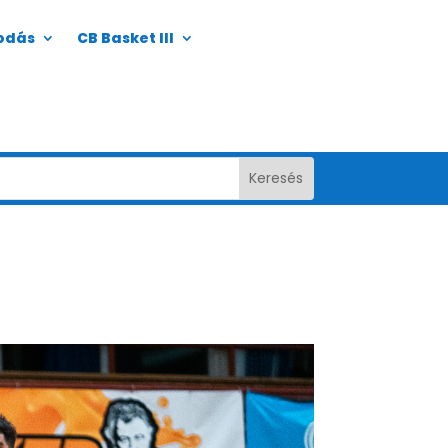
odás
CB Basket III