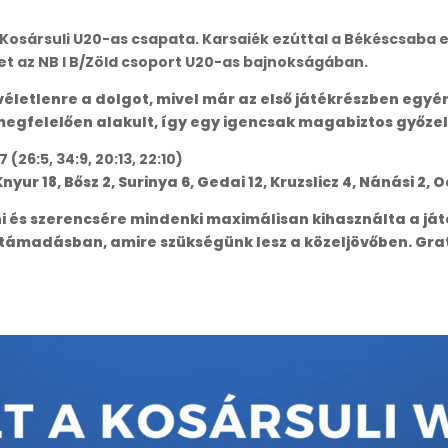
 Kosársuli U20-as csapata. Karsaiék ezúttal a Békéscsaba
üket az NB I B/Zöld csoport U20-as bajnokságában.
életlenre a dolgot, mivel már az első játékrészben egyér
megfelelően alakult, így egy igencsak magabiztos győze
26:5, 34:9, 20:13, 22:10)
Knyur 18, Bősz 2, Surinya 6, Gedai 12, Kruzslicz 4, Nánási 2, 
ani és szerencsére mindenki maximálisan kihasználta a j
 támadásban, amire szükségünk lesz a közeljövőben. Gra