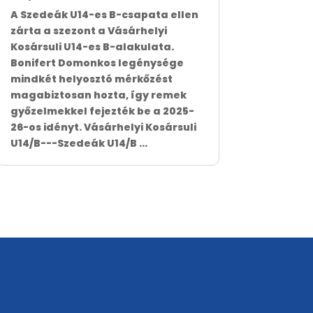
A Szedeák U14-es B-csapata ellen
zárta a szezont a Vásárhelyi
Kosársuli U14-es B-alakulata.
Bonifert Domonkos legénysége
mindkét helyosztó mérkőzést
magabiztosan hozta, így remek
győzelmekkel fejezték be a 2025-
26-os idényt. Vásárhelyi Kosársuli
U14/B---Szedeák U14/B ...