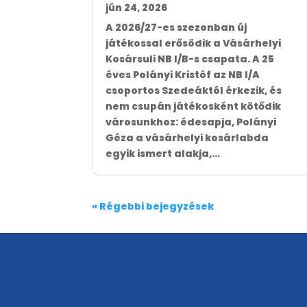
jún 24, 2026
A 2026/27-es szezonban új
játékossal erősödik a Vásárhelyi
Kosársuli NB I/B-s csapata. A 25
éves Polányi Kristóf az NB I/A
csoportos Szedeáktól érkezik, és
nem csupán játékosként kötődik
városunkhoz: édesapja, Polányi
Géza a vásárhelyi kosárlabda
egyik ismert alakja,...
« Régebbi bejegyzések