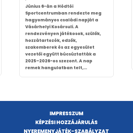
Június 6-án a Hódtói
Sportcentrumban rendezte meg
hagyományos családi napját a
Vásárhelyi Kosársuli. A
rendezvényen játékosok, szülők,
hozzátartozók, edzők,
szakemberek és az egyesület
vezetői együtt búcsúztatták a
2025–2026-os szezont. A nap
remek hangulatban telt,...
IMPRESSZUM
KÉPZÉSI HOZZÁJÁRULÁS
NYEREMENYJÁTÉK-SZABÁLYZAT