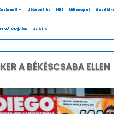
Kosársuli
Utánpótlás
NB I
Női csapat
Gazdálk
rtoló tagjaink
Adó 1%
IKER A BÉKÉSCSABA ELLEN