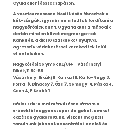
Gyula elleni összecsapáson.
A vesztes meccsen kicsit későn ébredtek a
kék-sárgák, így már nem tudtak fordítani a
nagykőrösiek ellen. Ugyanakkor a második
derbin minden követ megmozgattak
Kankáék, akik 110 százalékot nyújtva,
agresszív védekezéssel kerekedtek felül
ellenfeleiken.
Nagykőrösi Sólymok KE/U14 – Vásárhelyi
Bikák/B 82-58
Vásárhelyi Bikák/B: Kanka 15, Kálló-Nagy 8,
Forrai 8, Bihacsy 7, Őze 7, Somogyi 4, Páska 4,
Cseh 4, F.Szabó 1
Bálint Erik: A mai mérkőzésen láttam a
srácoktól nagyon szuper dolgokat, amiket
edzésen gyakoroltunk. Viszont meg kell
tanulnunk jobban koncentrálni, az első és