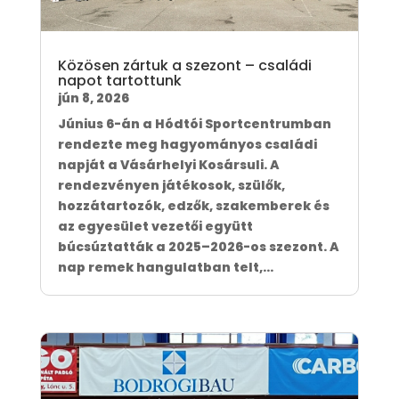
Közösen zártuk a szezont – családi
napot tartottunk
jún 8, 2026
Június 6-án a Hódtói Sportcentrumban
rendezte meg hagyományos családi
napját a Vásárhelyi Kosársuli. A
rendezvényen játékosok, szülők,
hozzátartozók, edzők, szakemberek és
az egyesület vezetői együtt
búcsúztatták a 2025–2026-os szezont. A
nap remek hangulatban telt,...