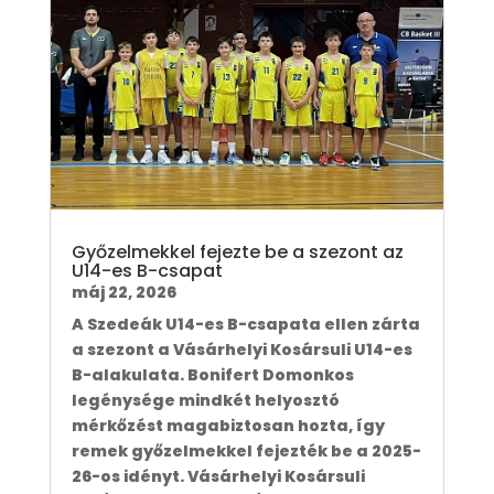
Győzelmekkel fejezte be a szezont az
U14-es B-csapat
máj 22, 2026
A Szedeák U14-es B-csapata ellen zárta
a szezont a Vásárhelyi Kosársuli U14-es
B-alakulata. Bonifert Domonkos
legénysége mindkét helyosztó
mérkőzést magabiztosan hozta, így
remek győzelmekkel fejezték be a 2025-
26-os idényt. Vásárhelyi Kosársuli