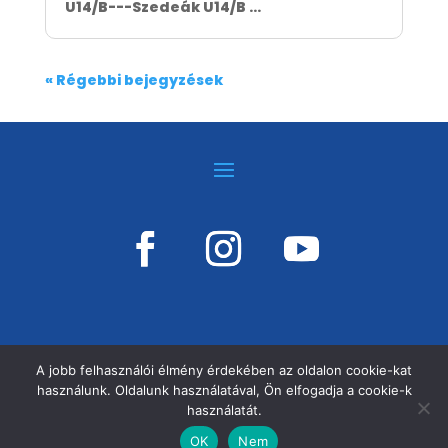
U14/B---Szedeák U14/B ...
« Régebbi bejegyzések
A jobb felhasználói élmény érdekében az oldalon cookie-kat
használunk. Oldalunk használatával, Ön elfogadja a cookie-k
©
VÁSÁRHELYI KOSÁRSULI, MINDEN JOG
használatát.
FENNTARTVA!
OK
Nem