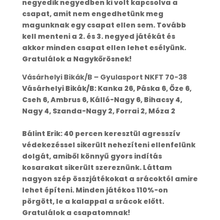
negyedik negyedben ki volt kapcsolva a
csapat, amit nem engedhetünk meg
magunknak egy csapat ellen sem. Tovább
kell menteni a 2. és 3. negyed játékát és
akkor minden csapat ellen lehet esélyünk.
Gratulálok a Nagykőrösnek!
Vásárhelyi Bikák/B – Gyulasport NKFT 70-38
Vásárhelyi Bikák/B: Kanka 26, Páska 6, Őze 6,
Cseh 6, Ambrus 6, Kálló-Nagy 6, Bihacsy 4,
Nagy 4, Szanda-Nagy 2, Forrai 2, Móza 2
Bálint Erik: 40 percen keresztül agresszív
védekezéssel sikerült nehezíteni ellenfelünk
dolgát, amiből könnyű gyors indítás
kosarakat sikerült szereznünk. Láttam
nagyon szép összjátékokat a srácoktól amire
lehet építeni. Minden játékos 110%-on
pörgött, le a kalappal a srácok előtt.
Gratulálok a csapatomnak!