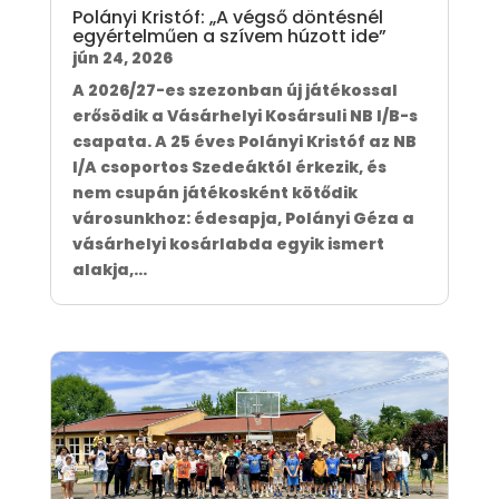
Polányi Kristóf: „A végső döntésnél
egyértelműen a szívem húzott ide”
jún 24, 2026
A 2026/27-es szezonban új játékossal
erősödik a Vásárhelyi Kosársuli NB I/B-s
csapata. A 25 éves Polányi Kristóf az NB
I/A csoportos Szedeáktól érkezik, és
nem csupán játékosként kötődik
városunkhoz: édesapja, Polányi Géza a
vásárhelyi kosárlabda egyik ismert
alakja,...