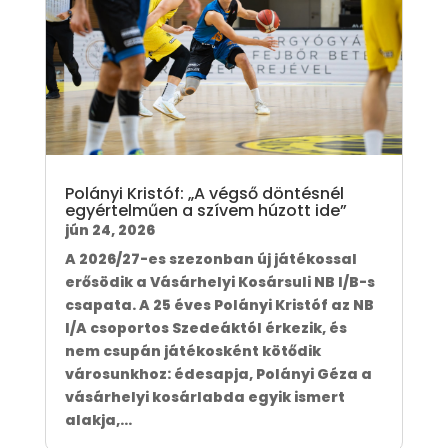
Polányi Kristóf: „A végső döntésnél
egyértelműen a szívem húzott ide”
jún 24, 2026
A 2026/27-es szezonban új játékossal
erősödik a Vásárhelyi Kosársuli NB I/B-s
csapata. A 25 éves Polányi Kristóf az NB
I/A csoportos Szedeáktól érkezik, és
nem csupán játékosként kötődik
városunkhoz: édesapja, Polányi Géza a
vásárhelyi kosárlabda egyik ismert
alakja,...