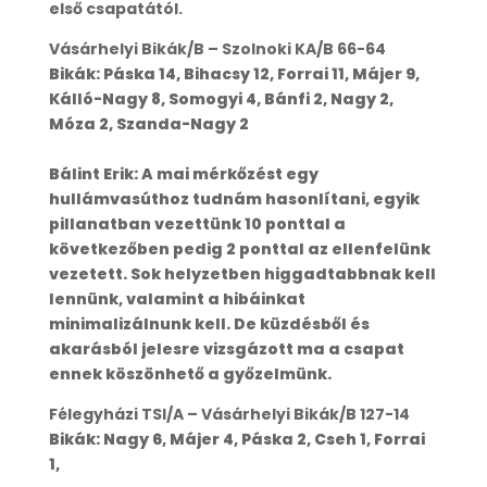
első csapatától.
Vásárhelyi Bikák/B – Szolnoki KA/B 66-64
Bikák: Páska 14, Bihacsy 12, Forrai 11, Májer 9,
Kálló-Nagy 8, Somogyi 4, Bánfi 2, Nagy 2,
Móza 2, Szanda-Nagy 2
Bálint Erik: A mai mérkőzést egy
hullámvasúthoz tudnám hasonlítani, egyik
pillanatban vezettünk 10 ponttal a
következőben pedig 2 ponttal az ellenfelünk
vezetett. Sok helyzetben higgadtabbnak kell
lennünk, valamint a hibáinkat
minimalizálnunk kell. De küzdésből és
akarásból jelesre vizsgázott ma a csapat
ennek köszönhető a győzelmünk.
Félegyházi TSI/A – Vásárhelyi Bikák/B 127-14
Bikák: Nagy 6, Májer 4, Páska 2, Cseh 1, Forrai
1,