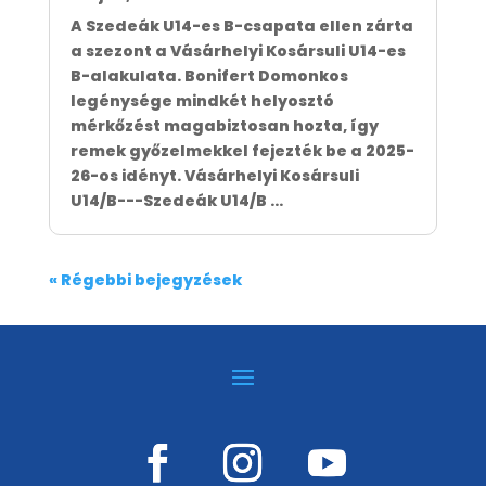
A Szedeák U14-es B-csapata ellen zárta
a szezont a Vásárhelyi Kosársuli U14-es
B-alakulata. Bonifert Domonkos
legénysége mindkét helyosztó
mérkőzést magabiztosan hozta, így
remek győzelmekkel fejezték be a 2025-
26-os idényt. Vásárhelyi Kosársuli
U14/B---Szedeák U14/B ...
« Régebbi bejegyzések