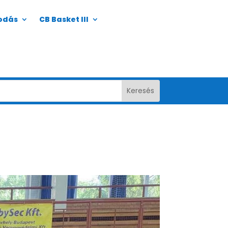
odás
CB Basket III