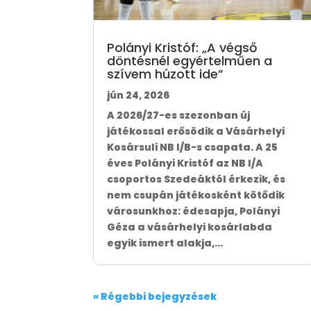
Polányi Kristóf: „A végső
döntésnél egyértelműen a
szívem húzott ide”
jún 24, 2026
A 2026/27-es szezonban új
játékossal erősödik a Vásárhelyi
Kosársuli NB I/B-s csapata. A 25
éves Polányi Kristóf az NB I/A
csoportos Szedeáktól érkezik, és
nem csupán játékosként kötődik
városunkhoz: édesapja, Polányi
Géza a vásárhelyi kosárlabda
egyik ismert alakja,...
« Régebbi bejegyzések