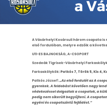
A Vásárhelyi Kosársuli három csapata is
első fordulóban, melyre edzőik a követke
U11-ES BAJNOKSÁG, A-CSOPORT
Szedeák Tigrisek-Vásárhelyi Farkasköly
Farkaskölykök
: Patkós 7, Török 5, Kis 4,
Patkós József
:
„Az első fordulót az A cso
gyerekek. A feldobást követően nagy lendü
védekezéssel dolgoztak a csapatok, a kül
pedig nem sikerült begyűjteni. A csapato
egyéni és csapatszintű fejlődést.”