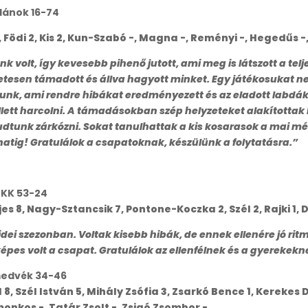
lánok 16-74
3, Födi 2, Kis 2, Kun-Szabó -, Magna -, Reményi -, Hegedűs -
k volt, így kevesebb pihenő jutott, ami meg is látszott a tel
dületesen támadott és állva hagyott minket. Egy játékosukat 
nk, ami rendre hibákat eredményezett és az eladott labdákbó
llett harcolni. A támadásokban szép helyzeteket alakítottak 
dtunk zárkózni. Sokat tanulhattak a kis kosarasok a mai m
anatig! Gratulálok a csapatoknak, készülünk a folytatásra.”
 KK 53-24
jes 8, Nagy-Sztancsik 7, Pontone-Koczka 2, Szél 2, Rajki 1,
 idei szezonban. Voltak kisebb hibák, de ennek ellenére jó r
 képes volt a csapat. Gratulálok az ellenfélnek és a gyerekek
medvék 34-46
 8, Szél István 5, Mihály Zsófia 3, Zsarkó Bence 1, Kerekes 
omonkos -, Tatár Zsolt -, Zsigó Zsombor -.