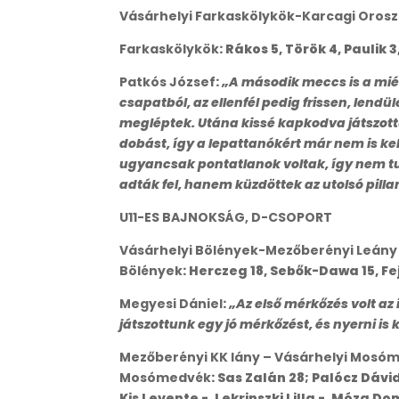
Vásárhelyi Farkaskölykök-Karcagi Orosz
Farkaskölykök
: Rákos 5, Török 4, Paulik 
Patkós József
:
„A második meccs is a mién
csapatból, az ellenfél pedig frissen, len
megléptek. Utána kissé kapkodva játszottu
dobást, így a lepattanókért már nem is ke
ugyancsak pontatlanok voltak, így nem tu
adták fel, hanem küzdöttek az utolsó pill
U11-ES BAJNOKSÁG, D-CSOPORT
Vásárhelyi Bölények-Mezőberényi Leány
Bölények
: Herczeg 18, Sebők-Dawa 15, Fe
Megyesi Dániel
:
„Az első mérkőzés volt az
játszottunk egy jó mérkőzést, és nyerni is
Mezőberényi KK lány – Vásárhelyi Mosó
Mosómedvék
: Sas Zalán 28; Palócz Dávid
Kis Levente -, Lekrinszki Lilla -, Móza D