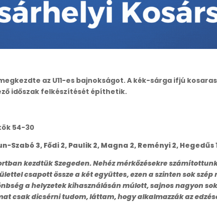
 megkezdte az U11-es bajnokságot. A kék-sárga ifjú kosara
ző időszak felkészítését építhetik.
kök 54-30
 Kun-Szabó 3, Fődi 2, Paulik 2, Magna 2, Reményi 2, Hegedűs 
portban kezdtük Szegeden. Nehéz mérkőzésekre számítottunk, 
lettel csapott össze a két együttes, ezen a szinten sok szép
önbség a helyzetek kihasználásán múlott, sajnos nagyon so
mat csak dicsérni tudom, láttam, hogy alkalmazzák az edzés