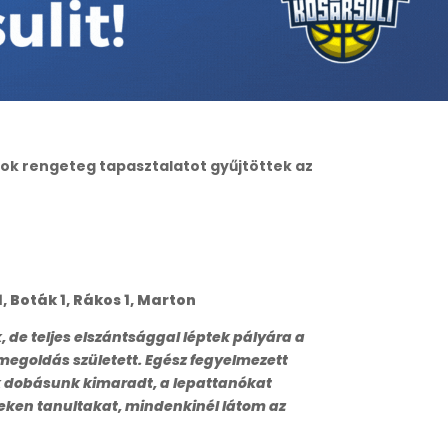
sok rengeteg tapasztalatot gyűjtöttek az
1, Boták 1, Rákos 1, Marton
de teljes elszántsággal léptek pályára a
 megoldás született. Egész fegyelmezett
k dobásunk kimaradt, a lepattanókat
eken tanultakat, mindenkinél látom az