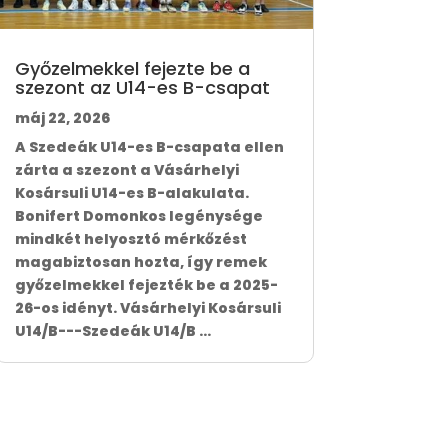
Győzelmekkel fejezte be a
szezont az U14-es B-csapat
máj 22, 2026
A Szedeák U14-es B-csapata ellen
zárta a szezont a Vásárhelyi
Kosársuli U14-es B-alakulata.
Bonifert Domonkos legénysége
mindkét helyosztó mérkőzést
magabiztosan hozta, így remek
győzelmekkel fejezték be a 2025-
26-os idényt. Vásárhelyi Kosársuli
U14/B---Szedeák U14/B ...