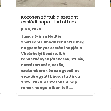
Közösen zártuk a szezont –
családi napot tartottunk
jún 8, 2026
Június 6-án a Hódtói
Sportcentrumban rendezte meg
hagyományos családi napját a
Vásárhelyi Kosársuli. A
rendezvényen játékosok, szülők,
hozzátartozók, edzők,
szakemberek és az egyesület
vezetői együtt búcsúztatták a
2025–2026-os szezont. A nap
remek hangulatban telt,...