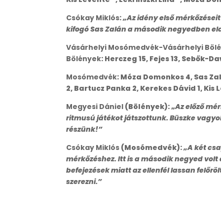
Csókay Miklós
:
„Az idény első mérkőzései
kifogó Sas Zalán a második negyedben eldön
Vásárhelyi Mosómedvék-Vásárhelyi Bölé
Bölények
: Herczeg 15, Fejes 13, Sebők-Da
Mosómedvék
: Móza Domonkos 4, Sas Zalán
2, Bartucz Panka 2, Kerekes Dávid 1, Kis 
Megyesi Dániel
(Bölények): „
Az előző mér
ritmusú játékot játszottunk. Büszke vagyo
részünk!”
Csókay Miklós
(Mosómedvék):
„A két csa
mérkőzéshez. Itt is a második negyed volt
befejezések miatt az ellenfél lassan felőr
szerezni.”