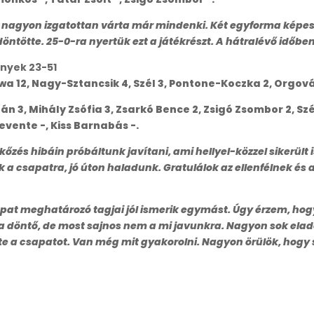
t nagyon izgatottan várta már mindenki. Két egyforma képes
tötte. 25-0-ra nyertük ezt a játékrészt. A hátralévő időben 
nyek 23-51
wa 12, Nagy-Sztancsik 4, Szél 3, Pontone-Koczka 2, Orgovány
 3, Mihály Zsófia 3, Zsarkó Bence 2, Zsigó Zsombor 2, Szél 
Levente -, Kiss Barnabás -.
kőzés hibáin próbáltunk javítani, ami hellyel-közzel sikerült 
k a csapatra, jó úton haladunk. Gratulálok az ellenfélnek és
pat meghatározó tagjai jól ismerik egymást. Úgy érzem, hogy 
 a döntő, de most sajnos nem a mi javunkra. Nagyon sok elad
ölte a csapatot. Van még mit gyakorolni. Nagyon örülök, hogy