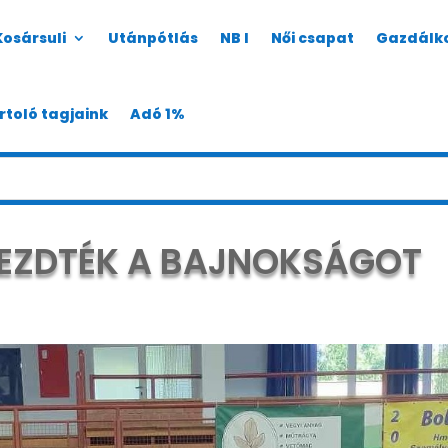
Kosársuli
Utánpótlás
NB I
Női csapat
Gazdálk
rtoló tagjaink
Adó 1%
LKEZDTÉK A BAJNOKSÁGOT