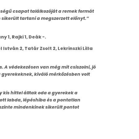
ségű csapat találkozóját a remek formát
sikerült tartani a megszerzett előnyt.”
 1, Rajki 1, Deák -.
István 2, Tatár Zsolt 2, Lekrinszki Lilla
is. A védekezésen van még mit csiszolni, jó
 a gyerekeknek, kiváló mérkőzésben volt
kis hittel álltak oda a gyerekek a
ott labda, lépéshiba és a pontatlan
 szinte mindenkinek sikerült pontot