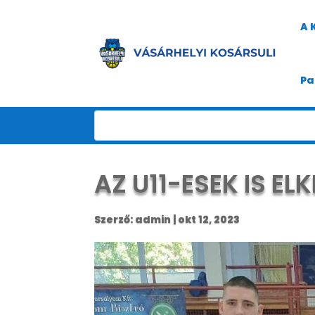
A 
Pa
AZ U11-ESEK IS E
Szerző:
admin
|
okt 12, 2023