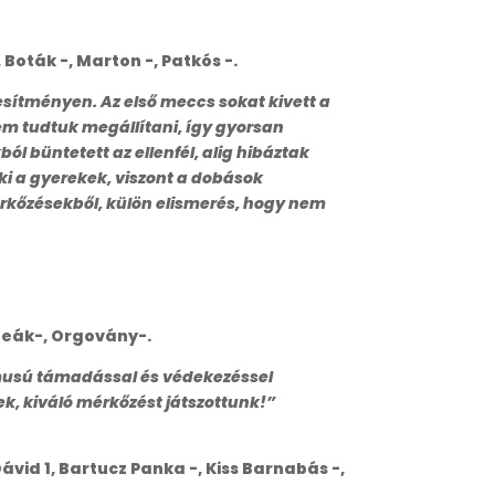
, Boták -, Marton -, Patkós -.
jesítményen. Az első meccs sokat kivett a
nem tudtuk megállítani, így gyorsan
l büntetett az ellenfél, alig hibáztak
ki a gyerekek, viszont a dobások
érkőzésekből, külön elismerés, hogy nem
 Deák-, Orgovány-.
itmusú támadással és védekezéssel
nek, kiváló mérkőzést játszottunk!”
Dávid 1, Bartucz Panka -, Kiss Barnabás -,