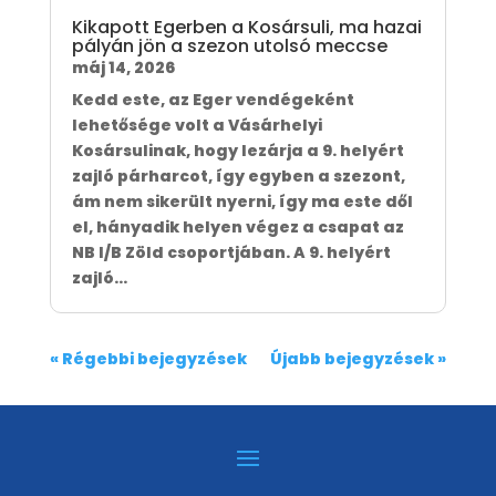
Kikapott Egerben a Kosársuli, ma hazai
pályán jön a szezon utolsó meccse
máj 14, 2026
Kedd este, az Eger vendégeként
lehetősége volt a Vásárhelyi
Kosársulinak, hogy lezárja a 9. helyért
zajló párharcot, így egyben a szezont,
ám nem sikerült nyerni, így ma este dől
el, hányadik helyen végez a csapat az
NB I/B Zöld csoportjában. A 9. helyért
zajló...
« Régebbi bejegyzések
Újabb bejegyzések »