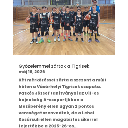
Győzelemmel zártak a Tigrisek
máj 19, 2026
Két mérkőzéssel zárta a szezont a múlt
héten a Vásárhelyi Tigrisek csapata.
Patkós József tanítványai az U11-es
bajnokság A-csoportjában a
Mezőberény ellen ugyan 2 pontos
vereséget szenvedtek, de a Lehel
Kosársuli ellen magabiztos sikerrel
fejezték be a 2025-26-os...