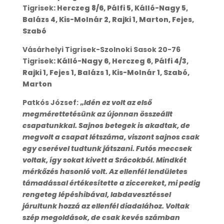
Tigrisek
: Herczeg 8/6, Pálfi 5, Kálló-Nagy 5,
Balázs 4, Kis-Molnár 2, Rajki 1, Marton, Fejes,
Szabó
Vásárhelyi Tigrisek-Szolnoki Sasok 20-76
Tigrisek
: Kálló-Nagy 6, Herczeg 6, Pálfi 4/3,
Rajki 1, Fejes 1, Balázs 1, Kis-Molnár 1, Szabó,
Marton
Patkós József:
„
Idén ez volt az első
megmérettetésünk az újonnan összeállt
csapatunkkal. Sajnos betegek is akadtak, de
megvolt a csapat létszáma, viszont sajnos csak
egy cserével tudtunk játszani. Futós meccsek
voltak, így sokat kivett a Srácokból. Mindkét
mérkőzés hasonló volt. Az ellenfél lendületes
támadással értékesítette a ziccereket, mi pedig
rengeteg lépéshibával, labdavesztéssel
járultunk hozzá az ellenfél diadalához. Voltak
szép megoldások, de csak kevés számban