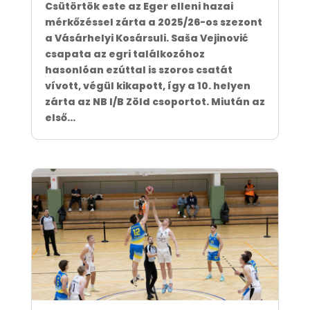
Csütörtök este az Eger elleni hazai
mérkőzéssel zárta a 2025/26-os szezont
a Vásárhelyi Kosársuli. Saša Vejinović
csapata az egri találkozóhoz
hasonlóan ezúttal is szoros csatát
vívott, végül kikapott, így a 10. helyen
zárta az NB I/B Zöld csoportot. Miután az
első...