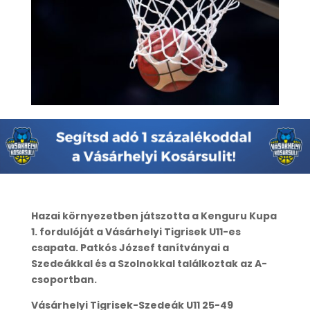
Hazai környezetben játszotta a Kenguru Kupa
1. fordulóját a Vásárhelyi Tigrisek U11-es
csapata. Patkós József tanítványai a
Szedeákkal és a Szolnokkal találkoztak az A-
csoportban.
Vásárhelyi Tigrisek-Szedeák U11 25-49