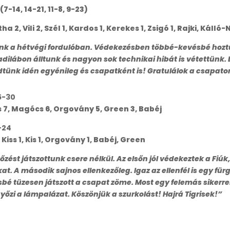
(7-14, 14-21, 11-8, 9-23)
tha 2, Vili 2, Szél 1, Kardos 1, Kerekes 1, Zsigó 1, Rajki, Káll
nk a hétvégi fordulóban. Védekezésben többé-kevésbé hozt
hadilábon álltunk és nagyon sok technikai hibát is vétettünk.
ődtünk idén egyénileg és csapatként is! Gratulálok a csapat
5-30
Kiss 7, Magócs 6, Orgovány 5, Green 3, Babéj
-24
Kiss 1, Kis 1, Orgovány 1, Babéj, Green
zést játszottunk csere nélkül. Az elsőn jól védekeztek a Fiú
. A második sajnos ellenkezőleg. Igaz az ellenfél is egy fürg
 tüzesen játszott a csapat zöme. Most egy felemás sikerrel z
yőzi a lámpalázat. Köszönjük a szurkolást! Hajrá Tigrisek!”