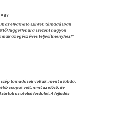
ó-Nagy
uk az elvárható szintet, támadásban
 Ettől függetlenül a szezont nagyon
omnak az egész éves teljesítményhez!”
k, szép támadások voltak, ment a labda,
ébb csapat volt, mint az előző, de
ártuk az utolsó fordulót. A fejlődés