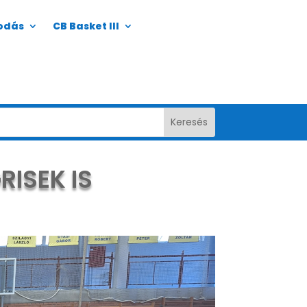
odás
CB Basket III
RISEK IS