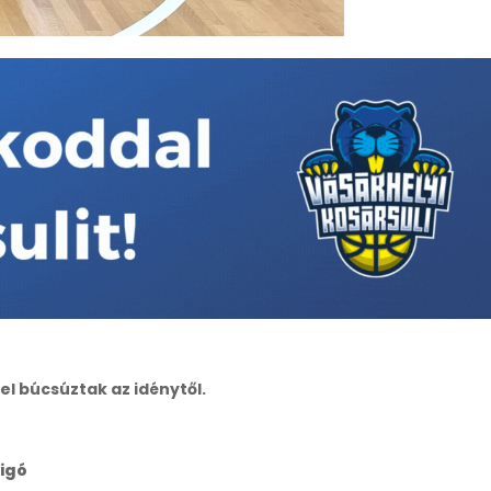
el búcsúztak az idénytől.
sigó