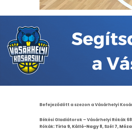
Befejeződött a szezon a Vásárhelyi Kosárs
Békési Gladiátorok – Vásárhelyi Rókák 6
Rókák
: Tirla 9, Kálló-Nagy 8, Szél 7, Móza