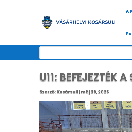
A 
Pa
U11: BEFEJEZTÉK A
Szerző:
Kosársuli
|
máj 29, 2025