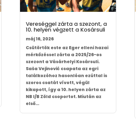
Vereséggel zárta a szezont, a
10. helyen végzett a Kosársuli
máj 16, 2026
Csütörtök este az Eger elleni hazai
mérkőzéssel zárta a 2025/26-os
szezont a Vásárhelyi Kosársuli.
Saša Vejinović csapata az egri
találkozóhoz hasonlóan ezúttal is
szoros csatát vívott, végül
kikapott, így a 10. helyen zárta az
NB I/B Zöld csoportot. Miután az
első...