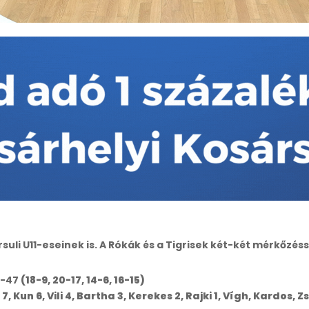
uli U11-eseinek is. A Rókák és a Tigrisek két-két mérkőzéss
8-47
(18-9, 20-17, 14-6, 16-15)
 7, Kun 6, Vili 4, Bartha 3, Kerekes 2, Rajki 1, Vígh, Kardos, Z