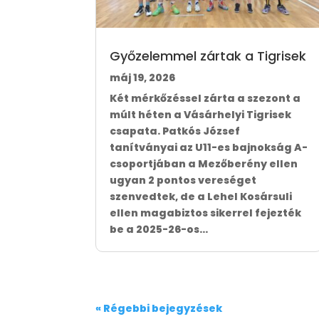
Győzelemmel zártak a Tigrisek
máj 19, 2026
Két mérkőzéssel zárta a szezont a
múlt héten a Vásárhelyi Tigrisek
csapata. Patkós József
tanítványai az U11-es bajnokság A-
csoportjában a Mezőberény ellen
ugyan 2 pontos vereséget
szenvedtek, de a Lehel Kosársuli
ellen magabiztos sikerrel fejezték
be a 2025-26-os...
« Régebbi bejegyzések