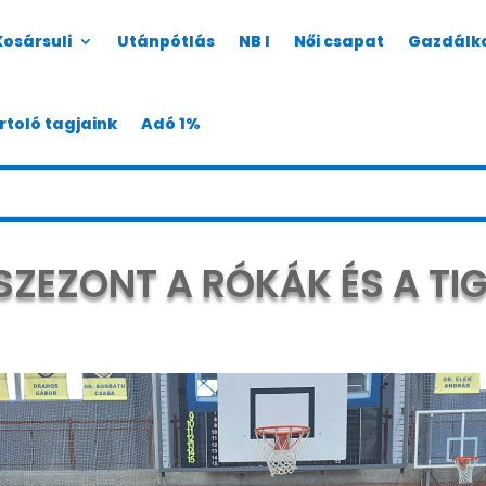
Kosársuli
Utánpótlás
NB I
Női csapat
Gazdálk
rtoló tagjaink
Adó 1%
 SZEZONT A RÓKÁK ÉS A TIG