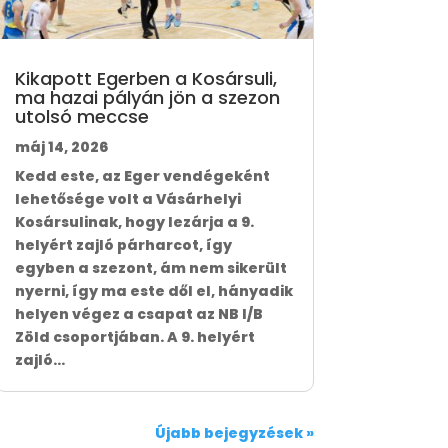
Kikapott Egerben a Kosársuli,
ma hazai pályán jön a szezon
utolsó meccse
máj 14, 2026
Kedd este, az Eger vendégeként
lehetősége volt a Vásárhelyi
Kosársulinak, hogy lezárja a 9.
helyért zajló párharcot, így
egyben a szezont, ám nem sikerült
nyerni, így ma este dől el, hányadik
helyen végez a csapat az NB I/B
Zöld csoportjában. A 9. helyért
zajló...
Újabb bejegyzések »