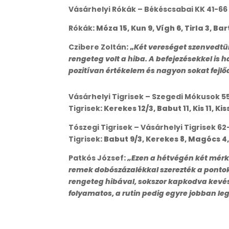
Vásárhelyi Rókák – Békéscsabai KK 41-66
Rókák
: Móza 15, Kun 9, Vígh 6, Tirla 3, Bar
Czibere Zoltán
: „
Két vereséget szenvedtü
rengeteg volt a hiba. A befejezésekkel is 
pozitívan értékelem és nagyon sokat fejl
Vásárhelyi Tigrisek – Szegedi Mókusok 5
Tigrisek
: Kerekes 12/3, Babut 11, Kis 11, 
Tószegi Tigrisek – Vásárhelyi Tigrisek 62
Tigrisek
: Babut 9/3, Kerekes 8, Magócs 4, 
Patkós József
:
„Ezen a hétvégén két mérkő
remek dobószázalékkal szerezték a pontokat
rengeteg hibával, sokszor kapkodva kevésbé
folyamatos, a rutin pedig egyre jobban leg