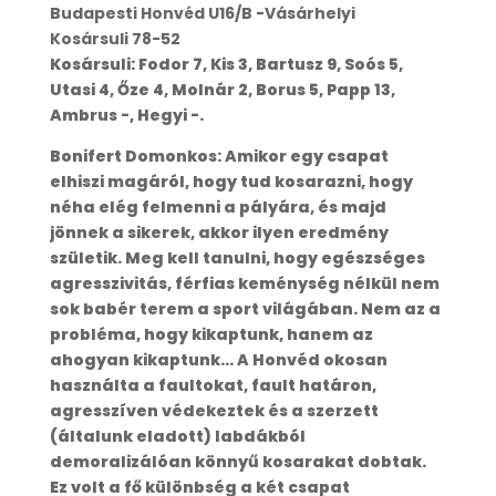
Budapesti Honvéd U16/B -Vásárhelyi
Kosársuli 78-52
Kosársuli: Fodor 7, Kis 3, Bartusz 9, Soós 5,
Utasi 4, Őze 4, Molnár 2, Borus 5, Papp 13,
Ambrus -, Hegyi -.
Bonifert Domonkos: Amikor egy csapat
elhiszi magáról, hogy tud kosarazni, hogy
néha elég felmenni a pályára, és majd
jönnek a sikerek, akkor ilyen eredmény
születik. Meg kell tanulni, hogy egészséges
agresszivitás, férfias keménység nélkül nem
sok babér terem a sport világában. Nem az a
probléma, hogy kikaptunk, hanem az
ahogyan kikaptunk… A Honvéd okosan
használta a faultokat, fault határon,
agresszíven védekeztek és a szerzett
(általunk eladott) labdákból
demoralizálóan könnyű kosarakat dobtak.
Ez volt a fő különbség a két csapat