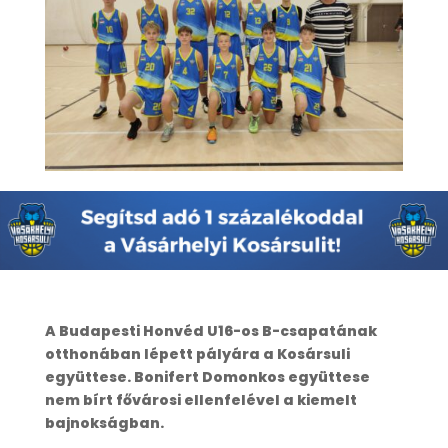
A Budapesti Honvéd U16-os B-csapatának
otthonában lépett pályára a Kosársuli
együttese. Bonifert Domonkos együttese
nem bírt fővárosi ellenfelével a kiemelt
bajnokságban.