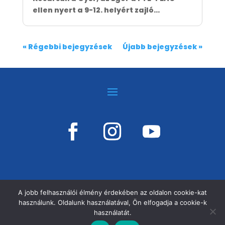
ellen nyert a 9-12. helyért zajló...
« Régebbi bejegyzések
Újabb bejegyzések »
A jobb felhasználói élmény érdekében az oldalon cookie-kat
használunk. Oldalunk használatával, Ön elfogadja a cookie-k
©
VÁSÁRHELYI KOSÁRSULI, MINDEN JOG
használatát.
FENNTARTVA!