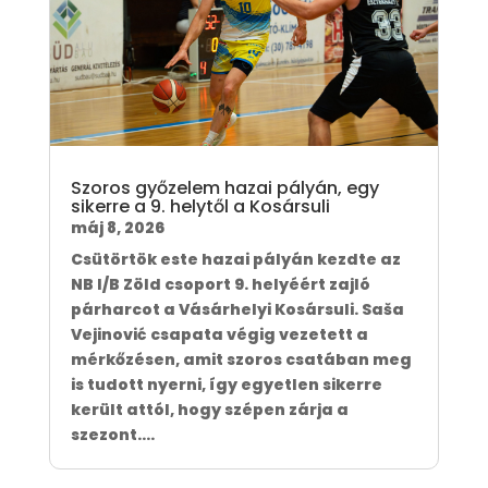
Szoros győzelem hazai pályán, egy
sikerre a 9. helytől a Kosársuli
máj 8, 2026
Csütörtök este hazai pályán kezdte az
NB I/B Zöld csoport 9. helyéért zajló
párharcot a Vásárhelyi Kosársuli. Saša
Vejinović csapata végig vezetett a
mérkőzésen, amit szoros csatában meg
is tudott nyerni, így egyetlen sikerre
került attól, hogy szépen zárja a
szezont....