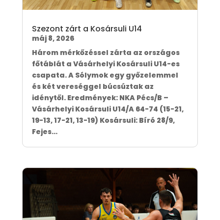
Szezont zárt a Kosársuli U14
máj 8, 2026
Három mérkőzéssel zárta az országos
főtáblát a Vásárhelyi Kosársuli U14-es
csapata. A Sólymok egy győzelemmel
és két vereséggel búcsúztak az
idénytől. Eredmények: NKA Pécs/B –
Vásárhelyi Kosársuli U14/A 64-74 (15-21,
19-13, 17-21, 13-19) Kosársuli: Bíró 28/9,
Fejes...