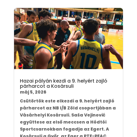
Hazai pályán kezdi a 9. helyért zajló
párharcot a Kosársuli
máj 5, 2026
Csütörtök este elkezdi a 9. helyért zajló
párharcot az NB I/B Zöld csoportjában a
Vásárhelyi Kosársuli. Saša Vejinović
együttese az első meccsen a Hódtói
Sportcsarnokban fogadja az Egert. A
Kosársuli a Győr, az Eger a PTE-PEAC