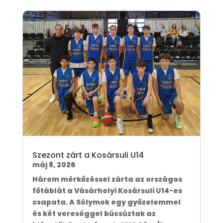
Szezont zárt a Kosársuli U14
máj 8, 2026
Három mérkőzéssel zárta az országos
főtáblát a Vásárhelyi Kosársuli U14-es
csapata. A Sólymok egy győzelemmel
és két vereséggel búcsúztak az