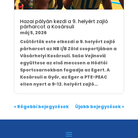
Hazai pályán kezdi a 9. helyért zajló
párharcot a Kosársuli
máj 5, 2026
Csütörtök este elkezdi a 9. helyért zajló
párharcot az NB I/B Zöld csoportjában a
Vásárhelyi Kosársuli. Saša Vejinović
együttese az első meccsen a Hódtói
Sportcsarnokban fogadja az Egert. A
Kosársuli a Győr, az Eger a PTE-PEAC
ellen nyert a 9-12. helyért zajló...
« Régebbi bejegyzések
Újabb bejegyzések »