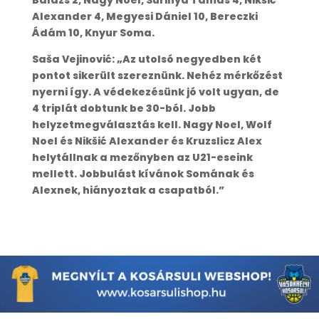
Balázs 2, Nagy Noel, Surinya Tamás 4, Nikšić
Alexander 4, Megyesi Dániel 10, Bereczki
Ádám 10, Knyur Soma.
Saša Vejinović: „Az utolsó negyedben két
pontot sikerült szereznünk. Nehéz mérkőzést
nyerni így. A védekezésünk jó volt ugyan, de
4 triplát dobtunk be 30-ból. Jobb
helyzetmegválasztás kell. Nagy Noel, Wolf
Noel és Nikšić Alexander és Kruzslicz Alex
helytállnak a mezőnyben az U21-eseink
mellett. Jobbulást kívánok Somának és
Alexnek, hiányoztak a csapatból.”