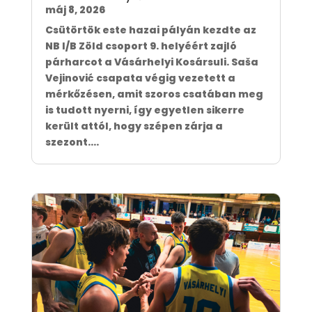
máj 8, 2026
Csütörtök este hazai pályán kezdte az
NB I/B Zöld csoport 9. helyéért zajló
párharcot a Vásárhelyi Kosársuli. Saša
Vejinović csapata végig vezetett a
mérkőzésen, amit szoros csatában meg
is tudott nyerni, így egyetlen sikerre
került attól, hogy szépen zárja a
szezont....