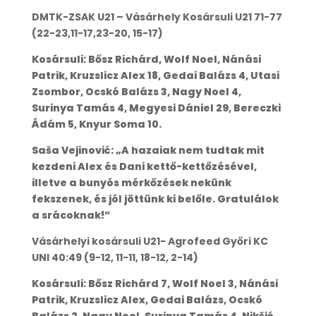
DMTK-ZSAK U21 – Vásárhely Kosársuli U21 71-77
(22-23,11-17,23-20, 15-17)
Kosársuli: Bősz Richárd, Wolf Noel, Nánási
Patrik, Kruzslicz Alex 18, Gedai Balázs 4, Utasi
Zsombor, Ocskó Balázs 3, Nagy Noel 4,
Surinya Tamás 4, Megyesi Dániel 29, Bereczki
Ádám 5, Knyur Soma 10.
Saša Vejinović: „A hazaiak nem tudtak mit
kezdeni Alex és Dani kettő-kettőzésével,
illetve a bunyós mérkőzések nekünk
fekszenek, és jól jöttünk ki belőle. Gratulálok
a srácoknak!”
Vásárhelyi kosársuli U21- Agrofeed Győri KC
UNI 40:49 (9-12, 11-11, 18-12, 2-14)
Kosársuli: Bősz Richárd 7, Wolf Noel 3, Nánási
Patrik, Kruzslicz Alex, Gedai Balázs, Ocskó