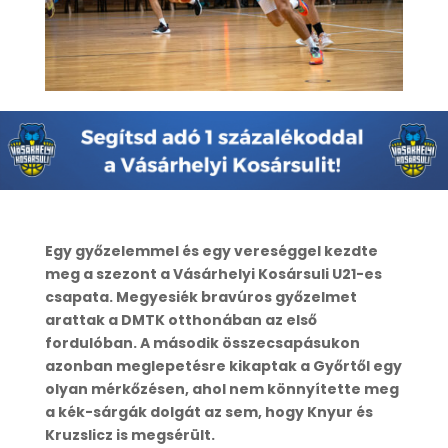
Egy győzelemmel és egy vereséggel kezdte
meg a szezont a Vásárhelyi Kosársuli U21-es
csapata. Megyesiék bravúros győzelmet
arattak a DMTK otthonában az első
fordulóban. A második összecsapásukon
azonban meglepetésre kikaptak a Győrtől egy
olyan mérkőzésen, ahol nem könnyítette meg
a kék-sárgák dolgát az sem, hogy Knyur és
Kruzslicz is megsérült.