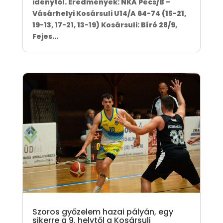
idénytől. Eredmények: NKA Pécs/B –
Vásárhelyi Kosársuli U14/A 64-74 (15-21,
19-13, 17-21, 13-19) Kosársuli: Bíró 28/9,
Fejes...
Szoros győzelem hazai pályán, egy
sikerre a 9. helytől a Kosársuli