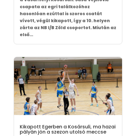
csapata az egri találkozóhoz
hasonlóan ezúttal is szoros csatát
vívott, végül kikapott, így a 10. helyen
zárta az NB I/B Zöld csoportot. Miután az
első...
Kikapott Egerben a Kosársuli, ma hazai
pályán jön a szezon utolsó meccse