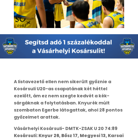
A listavezető ellen nem sikerült győznie a
Kosársuli U20-as csapatának két héttel
ezelőtt, ám ez nem szegte kedvét a kék-
sárgáknak a folytatásban. Knyurék múlt
szombaton Egerbe látogattak, ahol 28 pontos
győzelmet arattak.
Vásárhelyi Kosársuli- DMTK-ZSAK U 20 74:89
Kosársuli: Knyur 26, Bősz 17, Megyesi 13, Karsai