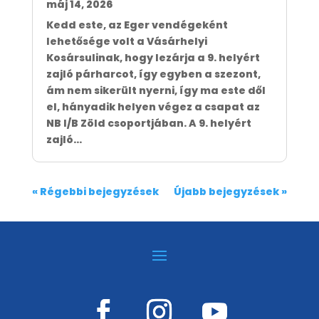
máj 14, 2026
Kedd este, az Eger vendégeként
lehetősége volt a Vásárhelyi
Kosársulinak, hogy lezárja a 9. helyért
zajló párharcot, így egyben a szezont,
ám nem sikerült nyerni, így ma este dől
el, hányadik helyen végez a csapat az
NB I/B Zöld csoportjában. A 9. helyért
zajló...
« Régebbi bejegyzések
Újabb bejegyzések »