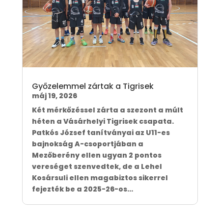
Győzelemmel zártak a Tigrisek
máj 19, 2026
Két mérkőzéssel zárta a szezont a múlt
héten a Vásárhelyi Tigrisek csapata.
Patkós József tanítványai az U11-es
bajnokság A-csoportjában a
Mezőberény ellen ugyan 2 pontos
vereséget szenvedtek, de a Lehel
Kosársuli ellen magabiztos sikerrel
fejezték be a 2025-26-os...