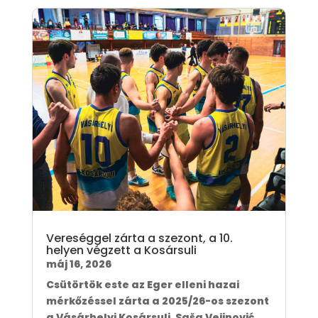
Vereséggel zárta a szezont, a 10.
helyen végzett a Kosársuli
máj 16, 2026
Csütörtök este az Eger elleni hazai
mérkőzéssel zárta a 2025/26-os szezont
a Vásárhelyi Kosársuli. Saša Vejinović