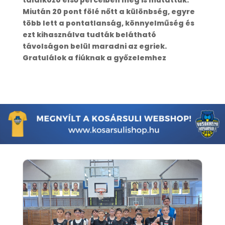
találkozó első perceiben meg is mutattuk.
Miután 20 pont fölé nőtt a különbség, egyre
több lett a pontatlanság, könnyelműség és
ezt kihasználva tudták belátható
távolságon belül maradni az egriek.
Gratulálok a fiúknak a győzelemhez