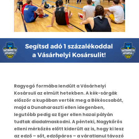
Ragyogó formába lendült a Vásárhelyi
Kosársuli az elmúlt hetekben. A kék-sárgák
először a kupában verték meg a Békéscsabát,
majd a Dunaharaszti ellen idegenben,
legutóbb pedig az Eger ellen hazai pályán
tudtak diadalmaskodni. A pénteki, Nagykőrös
elleni mérkőzés előtt kiderült az is, hogy ki lesz
az edző – sőt, edzőpáros – a váratlanul távozó