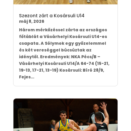
Szezont zárt a Kosársuli U14
máj 8, 2026
Három mérkőzéssel zárta az országos
főtáblát a Vásárhelyi Kosársuli U14-es
csapata. A Sólymok egy győzelemmel
és két vereséggel búcsúztak az
idénytől. Eredmények: NKA Pécs/B –
Vásárhelyi Kosársuli U14/A 64-74 (15-21,
19-13, 17-21, 13-19) Kosársuli: Bíró 28/9,
Fejes...