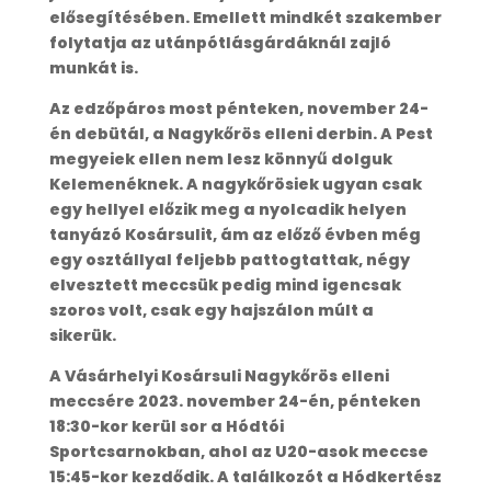
elősegítésében. Emellett mindkét szakember
folytatja az utánpótlásgárdáknál zajló
munkát is.
Az edzőpáros most pénteken, november 24-
én debütál, a Nagykőrös elleni derbin. A Pest
megyeiek ellen nem lesz könnyű dolguk
Kelemenéknek. A nagykőrösiek ugyan csak
egy hellyel előzik meg a nyolcadik helyen
tanyázó Kosársulit, ám az előző évben még
egy osztállyal feljebb pattogtattak, négy
elvesztett meccsük pedig mind igencsak
szoros volt, csak egy hajszálon múlt a
sikerük.
A Vásárhelyi Kosársuli Nagykőrös elleni
meccsére 2023. november 24-én, pénteken
18:30-kor kerül sor a Hódtói
Sportcsarnokban, ahol az U20-asok meccse
15:45-kor kezdődik. A találkozót a Hódkertész