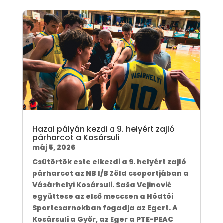
Hazai pályán kezdi a 9. helyért zajló
párharcot a Kosársuli
máj 5, 2026
Csütörtök este elkezdi a 9. helyért zajló
párharcot az NB I/B Zöld csoportjában a
Vásárhelyi Kosársuli. Saša Vejinović
együttese az első meccsen a Hódtói
Sportcsarnokban fogadja az Egert. A
Kosársuli a Győr, az Eger a PTE-PEAC