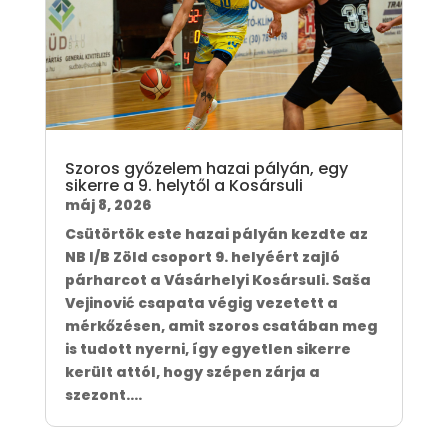
Szoros győzelem hazai pályán, egy
sikerre a 9. helytől a Kosársuli
máj 8, 2026
Csütörtök este hazai pályán kezdte az
NB I/B Zöld csoport 9. helyéért zajló
párharcot a Vásárhelyi Kosársuli. Saša
Vejinović csapata végig vezetett a
mérkőzésen, amit szoros csatában meg
is tudott nyerni, így egyetlen sikerre
került attól, hogy szépen zárja a
szezont....