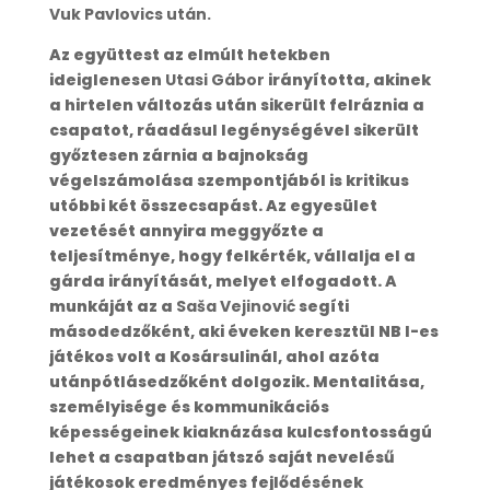
Vuk Pavlovics után.
Az együttest az elmúlt hetekben
ideiglenesen
Utasi Gábor
irányította, akinek
a hirtelen változás után sikerült felráznia a
csapatot, ráadásul legénységével sikerült
győztesen zárnia a bajnokság
végelszámolása szempontjából is kritikus
utóbbi két összecsapást. Az egyesület
vezetését annyira meggyőzte a
teljesítménye, hogy felkérték, vállalja el a
gárda irányítását, melyet elfogadott. A
munkáját az a
Saša Vejinović
segíti
másodedzőként, aki éveken keresztül NB I-es
játékos volt a Kosársulinál, ahol azóta
utánpótlásedzőként dolgozik. Mentalitása,
személyisége és kommunikációs
képességeinek kiaknázása kulcsfontosságú
lehet a csapatban játszó saját nevelésű
játékosok eredményes fejlődésének