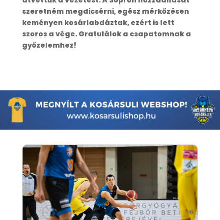
átvettük a vezetést. A Sopron hozzáállását
szeretném megdicsérni, egész mérkőzésen
keményen kosárlabdáztak, ezért is lett
szoros a vége. Gratulálok a csapatomnak a
győzelemhez!