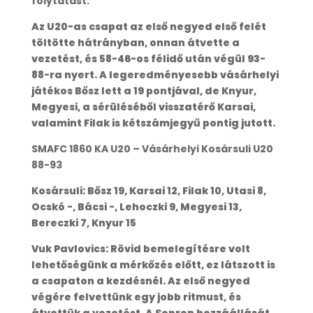
folytatást.
Az U20-as csapat az első negyed első felét
töltötte hátrányban, onnan átvette a
vezetést, és 58-46-os félidő után végül 93-
88-ra nyert. A legeredményesebb vásárhelyi
játékos Bősz lett a 19 pontjával, de Knyur,
Megyesi, a sérüléséből visszatérő Karsai,
valamint Filak is kétszámjegyű pontig jutott.
SMAFC 1860 KA U20 – Vásárhelyi Kosársuli U20
88-93
Kosársuli: Bősz 19, Karsai 12, Filak 10, Utasi 8,
Ocskó -, Bácsi -, Lehoczki 9, Megyesi 13,
Bereczki 7, Knyur 15
Vuk Pavlovics: Rövid bemelegítésre volt
lehetőségünk a mérkőzés előtt, ez látszott is
a csapaton a kezdésnél. Az első negyed
végére felvettünk egy jobb ritmust, és