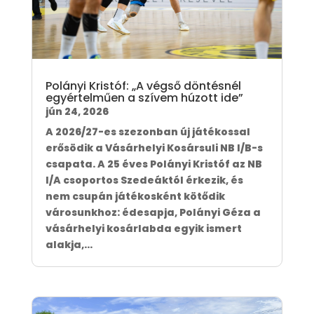
Polányi Kristóf: „A végső döntésnél
egyértelműen a szívem húzott ide”
jún 24, 2026
A 2026/27-es szezonban új játékossal
erősödik a Vásárhelyi Kosársuli NB I/B-s
csapata. A 25 éves Polányi Kristóf az NB
I/A csoportos Szedeáktól érkezik, és
nem csupán játékosként kötődik
városunkhoz: édesapja, Polányi Géza a
vásárhelyi kosárlabda egyik ismert
alakja,...