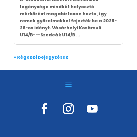
legénysége mindkét helyosztó
mérkőzést magabiztosan hozta, így
remek győzelmekkel fejezték be a 2025-
26-os idényt. Vásárhelyi Kosársuli
U14/B---Szedeák U14/B ...
« Régebbi bejegyzések