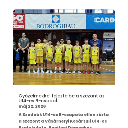
Győzelmekkel fejezte be a szezont az
U14-es B-csapat
máj 22, 2026
A Szedeák U14-es B-csapata ellen zárta
a szezont a Vásárhelyi Kosársuli U14-es
B-alakulata. Bonifert Domonkos