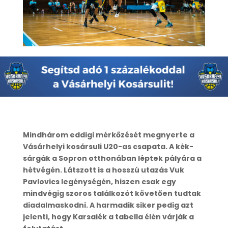
Mindhárom eddigi mérkőzését megnyerte a
Vásárhelyi kosársuli U20-as csapata. A kék-
sárgák a Sopron otthonában léptek pályára a
hétvégén. Látszott is a hosszú utazás Vuk
Pavlovics legénységén, hiszen csak egy
mindvégig szoros találkozót követően tudtak
diadalmaskodni. A harmadik siker pedig azt
jelenti, hogy Karsaiék a tabella élén várják a