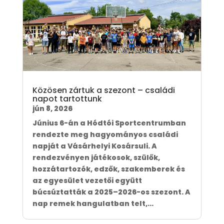
Közösen zártuk a szezont – családi
napot tartottunk
jún 8, 2026
Június 6-án a Hódtói Sportcentrumban
rendezte meg hagyományos családi
napját a Vásárhelyi Kosársuli. A
rendezvényen játékosok, szülők,
hozzátartozók, edzők, szakemberek és
az egyesület vezetői együtt
búcsúztatták a 2025–2026-os szezont. A
nap remek hangulatban telt,...