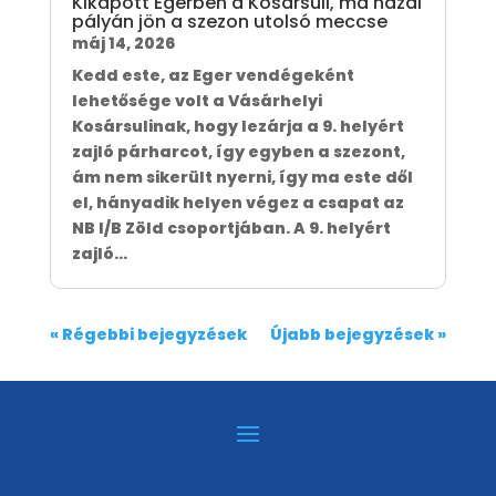
Kikapott Egerben a Kosársuli, ma hazai
pályán jön a szezon utolsó meccse
máj 14, 2026
Kedd este, az Eger vendégeként
lehetősége volt a Vásárhelyi
Kosársulinak, hogy lezárja a 9. helyért
zajló párharcot, így egyben a szezont,
ám nem sikerült nyerni, így ma este dől
el, hányadik helyen végez a csapat az
NB I/B Zöld csoportjában. A 9. helyért
zajló...
« Régebbi bejegyzések
Újabb bejegyzések »