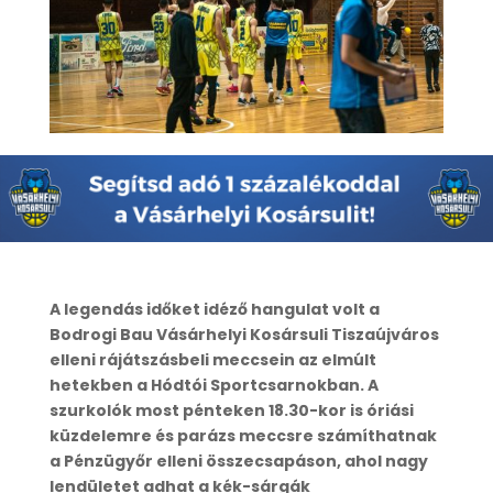
A legendás időket idéző hangulat volt a
Bodrogi Bau Vásárhelyi Kosársuli Tiszaújváros
elleni rájátszásbeli meccsein az elmúlt
hetekben a Hódtói Sportcsarnokban. A
szurkolók most pénteken 18.30-kor is óriási
küzdelemre és parázs meccsre számíthatnak
a Pénzügyőr elleni összecsapáson, ahol nagy
lendületet adhat a kék-sárgák