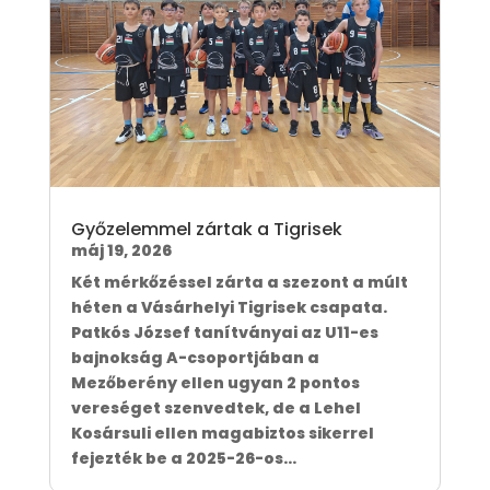
Győzelemmel zártak a Tigrisek
máj 19, 2026
Két mérkőzéssel zárta a szezont a múlt
héten a Vásárhelyi Tigrisek csapata.
Patkós József tanítványai az U11-es
bajnokság A-csoportjában a
Mezőberény ellen ugyan 2 pontos
vereséget szenvedtek, de a Lehel
Kosársuli ellen magabiztos sikerrel
fejezték be a 2025-26-os...