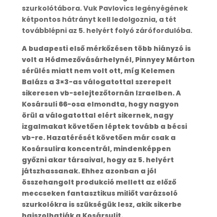
szurkolótábora. Vuk Pavlovics legényégének
kétpontos hátrányt kell ledolgoznia, a tét
továbblépni az 5. helyért folyó zárófordulóba.
A budapesti első mérkőzésen több hiányzó is
volt a Hódmezővásárhelynél, Pinnyey Márton
sérülés miatt nem volt ott, míg Kelemen
Balázs a 3×3-as válogatottal szerepelt
sikeresen vb-selejtezőtornán Izraelben. A
Kosársuli 66-osa elmondta, hogy nagyon
örül a válogatottal elért sikernek, nagy
izgalmakat követően léptek tovább a bécsi
vb-re. Hazatérését követően már csak a
Kosársulira koncentrál, mindenképpen
győzni akar társaival, hogy az 5. helyért
játszhassanak. Ehhez azonban a jól
összehangolt produkció mellett az előző
meccseken fantasztikus miliőt varázsoló
szurkolókra is szükségük lesz, akik sikerbe
hajszolhatják a Kosársulit.