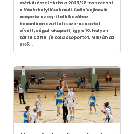
mérkőzéssel zárta a 2025/26-os szezont
a Vásárhelyi Kosársuli. Saša Vejinović
csapata az egri találkozóhoz
hasonlóan ezúttal is szoros csatát
vívott, végül kikapott, így a 10. helyen
zárta az NB I/B Zöld csoportot. Miután az
első...