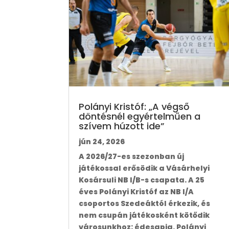
Polányi Kristóf: „A végső
döntésnél egyértelműen a
szívem húzott ide”
jún 24, 2026
A 2026/27-es szezonban új
játékossal erősödik a Vásárhelyi
Kosársuli NB I/B-s csapata. A 25
éves Polányi Kristóf az NB I/A
csoportos Szedeáktól érkezik, és
nem csupán játékosként kötődik
városunkhoz: édesapja, Polányi