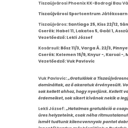
Tiszaújvárosi Phoenix KK-Bodrogi Bau Vá
Tiszaújvárosi Sportcentrum Játékcsarnok
Tiszaújváros
: Santiago 25, Kiss 22/12, Sá
Cserék: Habel 11, Lakatos 5, Gaál 1, Asszú
Vezetőedző: Lekli József
Kosársuli
: Bősz 11/3, Varga Á. 22/3, Pinnye
Cserék: Kelemen 15/9, Knyur -, Karsai -, 
Vezetőedző: Vuk Pavlovic
Vuk Pavlovic
:
„Gratulálok a Tiszaújvárosn
domináltak, az ő akaratuk érvényesült. Vo
sok kellett ahhoz, hogy nyerjünk. Kellett 
érdemeiket, sok sikert kívánok nekik a leg
Lekli József:
„
Hatalmas gratuláció a csap
üres helyzeteink, csak néha ritmustalanul
ismét tudtunk kilencvennyolc pontot dobn