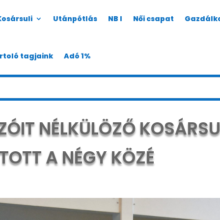
Kosársuli
Utánpótlás
NB I
Női csapat
Gazdálk
rtoló tagjaink
Adó 1%
ÓIT NÉLKÜLÖZŐ KOSÁRSUL
TOTT A NÉGY KÖZÉ