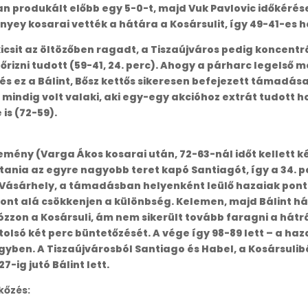
n produkált előbb egy 5-0-t, majd Vuk Pavlovic időkérése
ey kosarai vették a hátára a Kosársulit, így 49-41-es haz
kicsit az öltözőben ragadt, a Tiszaújváros pedig koncentrá
 őrizni tudott (59-41, 24. perc). Ahogy a párharc legelső 
és ez a Bálint, Bősz kettős sikeresen befejezett támadása
 mindig volt valaki, aki egy-egy akcióhoz extrát tudott ho
s (72-59).
 remény (Varga Ákos kosarai után, 72-63-nál időt kellett k
tania az egyre nagyobb teret kapó Santiagót, így a 34. pe
a Vásárhely, a támadásban helyenként leülő hazaiak ponta
 pont alá csökkenjen a különbség. Kelemen, majd Bálint h
ózzon a Kosársuli, ám nem sikerült tovább faragni a hátr
olsó két perc büntetőzését. A vége így 98-89 lett – a ha
égyben. A Tiszaújvárosból Santiago és Habel, a Kosársuli
-ig jutó Bálint lett.
kőzés: