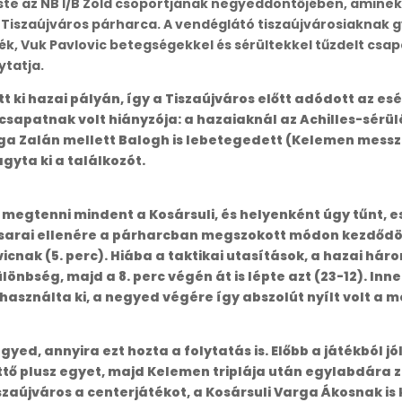
e az NB I/B Zöld csoportjának negyeddöntőjében, aminek 
a Tiszaújváros párharca. A vendéglátó tiszaújvárosiaknak g
ték, Vuk Pavlovic betegségekkel és sérültekkel tűzdelt csa
ytatja.
 ki hazai pályán, így a Tiszaújváros előtt adódott az es
sapatnak volt hiányzója: a hazaiaknál az Achilles-sérülé
rga Zalán mellett Balogh is lebetegedett (Kelemen messz
gyta ki a találkozót.
tt megtenni mindent a Kosársuli, és helyenként úgy tűnt, 
osarai ellenére a párharcban megszokott módon kezdődöt
vicnak (5. perc). Hiába a taktikai utasítások, a hazai há
ülönbség, majd a 8. perc végén át is lépte azt (23-12). Inne
használta ki, a negyed végére így abszolút nyílt volt a m
yed, annyira ezt hozta a folytatás is. Előbb a játékból jó
tő plusz egyet, majd Kelemen triplája után egylabdára zár
Tiszaújváros a centerjátékot, a Kosársuli Varga Ákosnak 