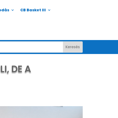
odás
CB Basket III
I, DE A