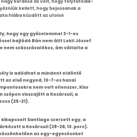
nagy kérdése az volt, hogy folytatódik-
yőzniük kellett, hogy bejussanak a
pata hiába küzdött az utolsó
ély, hogy egy győzelemmel 3-1-es
ssel bajlódó Bán nem állt Lekli József
e nem százszázalékos, ám vállalta a
esély is adódhat a mindent eldöntő
t az első negyed, 13-7-es hazai
rompontosokra nem volt ellenszer, Kiss
n szépen visszajött a Kosársuli, a
eccs (25-21).
l kikapcsolt Santiago szerzett egy, a
kózott a Kosársuli (28-26, 13. perc).
is köszönhetően az egy-egyezéseket