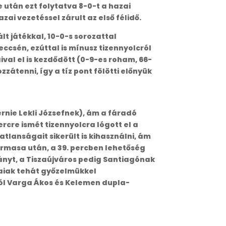
 után ezt folytatva 8-0-t a hazai
ai vezetéssel zárult az első félidő.
lt játékkal, 10-0-s sorozattal
meccsén, ezúttal is mínusz tizennyolcról
ival el is kezdődött (0-9-es roham, 66-
zzátenni, így a tíz pont fölötti előnyük
érnie Lekli Józsefnek), ám a fáradó
rcre ismét tizennyolcra lógott el a
tlanságait sikerült is kihasználni, ám
ármasa után, a 39. percben lehetőség
ányt, a Tiszaújváros pedig Santiagónak
zaiak tehát győzelmükkel
ból Varga Ákos és Kelemen dupla-