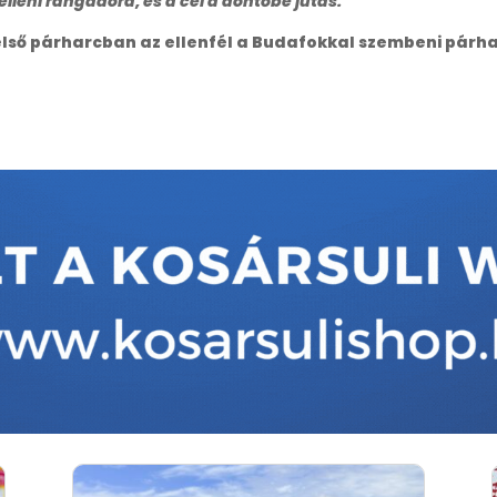
lleni rangadóra, és a cél a döntőbe jutás.”
Az első párharcban az ellenfél a Budafokkal szembeni pá