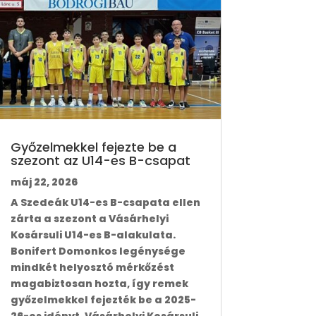
Győzelmekkel fejezte be a
szezont az U14-es B-csapat
máj 22, 2026
A Szedeák U14-es B-csapata ellen
zárta a szezont a Vásárhelyi
Kosársuli U14-es B-alakulata.
Bonifert Domonkos legénysége
mindkét helyosztó mérkőzést
magabiztosan hozta, így remek
győzelmekkel fejezték be a 2025-