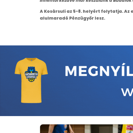
innentől kezdve már készülünk a Budafok e
A Kosársuli az 5-8. helyért folytatja. 
alulmaradó Pénzügyőr lesz.