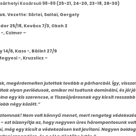
sárhelyi Kosársuli 98-89
(25-21, 24-20, 23-18, 26-30)
. Vezette: Sörlei, Sallai, Gergely
ndor 25/18, Kovács 7/3, Okoh 2
 -, Czimer –
y 14/6, Kass -, Bálint 27/9
Megyesi -, Kruzslicz –
ak, megérdemelten jutottak tovább a párharcból. Így, vissz
ltak olyan periódusok, amikor mi tudtunk dominálni, és jól
volna egy kis szerencse, a Tiszaújvárosnak egy kicsit rosszabb
jobb négy között.”
atomnak! Nem volt könnyű menet, mert rengeteg védekezésv
 – ezt bizonyítja az, hogy negyven üres hárompontosunk volt
i, még egy kicsit a védekezésen kell javítani. Nagyon boldo