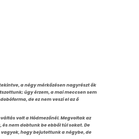
atekintve, a négy mérkőzésen nagyrészt ők
 játszottunk; úgy érzem, a mai meccsen sem
 dobóforma, de ez nem veszi el az ő
áltás volt a Hódmezőnél. Megvoltak az
, és nem dobtunk be ebből túl sokat. De
g vagyok, hogy bejutottunk a négybe, de