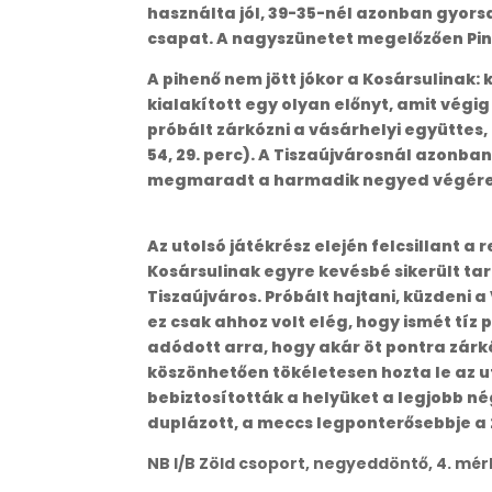
használta jól, 39-35-nél azonban gyorsa
csapat. A nagyszünetet megelőzően Pinny
A pihenő nem jött jókor a Kosársulinak: 
kialakított egy olyan előnyt, amit végig
próbált zárkózni a vásárhelyi együttes, 
54, 29. perc). A Tiszaújvárosnál azonban
megmaradt a harmadik negyed végére i
Az utolsó játékrész elején felcsillant a
Kosársulinak egyre kevésbé sikerült tar
Tiszaújváros. Próbált hajtani, küzdeni 
ez csak ahhoz volt elég, hogy ismét tíz
adódott arra, hogy akár öt pontra zárk
köszönhetően tökéletesen hozta le az ut
bebiztosították a helyüket a legjobb n
duplázott, a meccs legponterősebbje a 27
NB I/B Zöld csoport, negyeddöntő, 4. mér