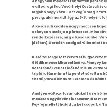
A negyedik meccset rendezték péntek est
e a Bodrogi Bau Vásárhelyi Kosársuli és 
legjobb négy köze – ezt végül meg is tet
percig, alulmaradt, így az 5-8. helyért fol
A Kosársuli kedden nagy meccsen kapott
arányban lezárja a párharcot. Mindkét c
rendelkezésére, míg a Kosársuliból Va
játékot), Borbáth pedig sérülés miatt ha
Kissé felforgatott kerettel is igyekeze
ötödik meccs kiharcolására. Pinnyey k
vezetésnél kellett időt kérnie Vuk Pavlo
triplái után már a tíz pontot súrolta a k
tiszaújvárosi hibákat Kelemen és Bálint 
Amilyen változatosan alakult az első neg
meccsen egyébként is sokszor látott ket
Fej-fej mellett haladt a két csapat, a 